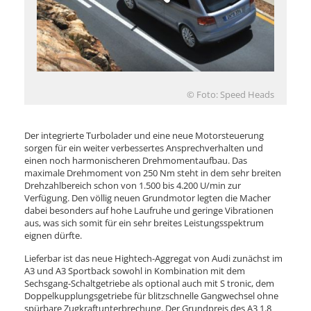
© Foto: Speed Heads
Der integrierte Turbolader und eine neue Motorsteuerung
sorgen für ein weiter verbessertes Ansprechverhalten und
einen noch harmonischeren Drehmomentaufbau. Das
maximale Drehmoment von 250 Nm steht in dem sehr breiten
Drehzahlbereich schon von 1.500 bis 4.200 U/min zur
Verfügung. Den völlig neuen Grundmotor legten die Macher
dabei besonders auf hohe Laufruhe und geringe Vibrationen
aus, was sich somit für ein sehr breites Leistungsspektrum
eignen dürfte.
Lieferbar ist das neue Hightech-Aggregat von Audi zunächst im
A3 und A3 Sportback sowohl in Kombination mit dem
Sechsgang-Schaltgetriebe als optional auch mit S tronic, dem
Doppelkupplungsgetriebe für blitzschnelle Gangwechsel ohne
spürbare Zugkraftunterbrechung. Der Grundpreis des A3 1.8