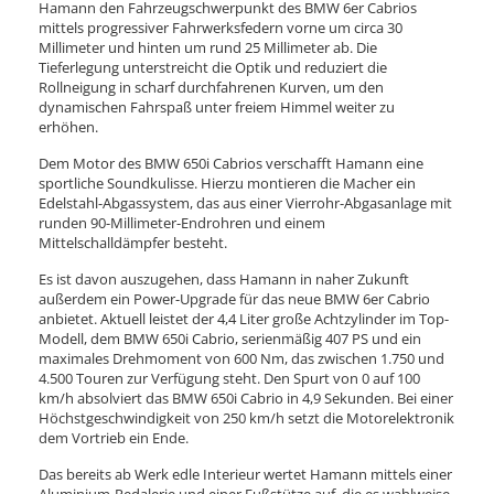
Hamann den Fahrzeugschwerpunkt des BMW 6er Cabrios
mittels progressiver Fahrwerksfedern vorne um circa 30
Millimeter und hinten um rund 25 Millimeter ab. Die
Tieferlegung unterstreicht die Optik und reduziert die
Rollneigung in scharf durchfahrenen Kurven, um den
dynamischen Fahrspaß unter freiem Himmel weiter zu
erhöhen.
Dem Motor des BMW 650i Cabrios verschafft Hamann eine
sportliche Soundkulisse. Hierzu montieren die Macher ein
Edelstahl-Abgassystem, das aus einer Vierrohr-Abgasanlage mit
runden 90-Millimeter-Endrohren und einem
Mittelschalldämpfer besteht.
Es ist davon auszugehen, dass Hamann in naher Zukunft
außerdem ein Power-Upgrade für das neue BMW 6er Cabrio
anbietet. Aktuell leistet der 4,4 Liter große Achtzylinder im Top-
Modell, dem BMW 650i Cabrio, serienmäßig 407 PS und ein
maximales Drehmoment von 600 Nm, das zwischen 1.750 und
4.500 Touren zur Verfügung steht. Den Spurt von 0 auf 100
km/h absolviert das BMW 650i Cabrio in 4,9 Sekunden. Bei einer
Höchstgeschwindigkeit von 250 km/h setzt die Motorelektronik
dem Vortrieb ein Ende.
Das bereits ab Werk edle Interieur wertet Hamann mittels einer
Aluminium-Pedalerie und einer Fußstütze auf, die es wahlweise