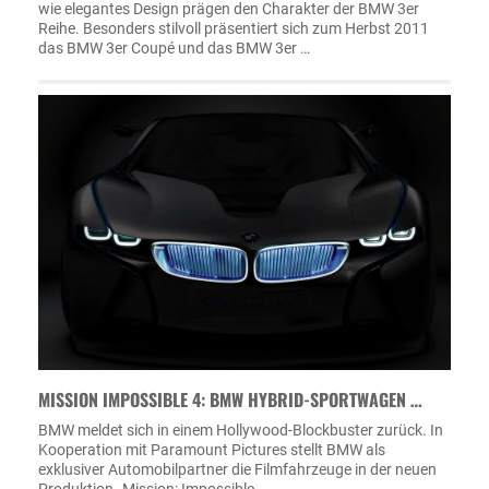
wie elegantes Design prägen den Charakter der BMW 3er
Reihe. Besonders stilvoll präsentiert sich zum Herbst 2011
das BMW 3er Coupé und das BMW 3er …
MISSION IMPOSSIBLE 4: BMW HYBRID-SPORTWAGEN …
BMW meldet sich in einem Hollywood-Blockbuster zurück. In
Kooperation mit Paramount Pictures stellt BMW als
exklusiver Automobilpartner die Filmfahrzeuge in der neuen
Produktion „Mission: Impossible - …