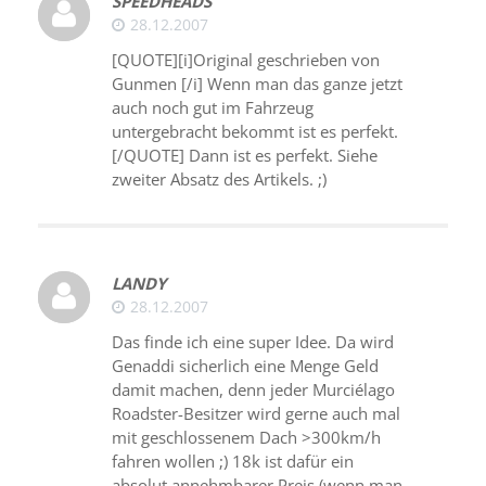
SPEEDHEADS
28.12.2007
[QUOTE][i]Original geschrieben von
Gunmen [/i] Wenn man das ganze jetzt
auch noch gut im Fahrzeug
untergebracht bekommt ist es perfekt.
[/QUOTE] Dann ist es perfekt. Siehe
zweiter Absatz des Artikels. ;)
LANDY
28.12.2007
Das finde ich eine super Idee. Da wird
Genaddi sicherlich eine Menge Geld
damit machen, denn jeder Murciélago
Roadster-Besitzer wird gerne auch mal
mit geschlossenem Dach >300km/h
fahren wollen ;) 18k ist dafür ein
absolut annehmbarer Preis (wenn man