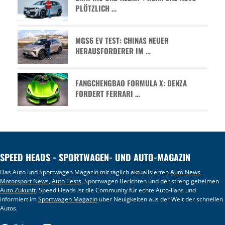
PLÖTZLICH …
MGS6 EV TEST: CHINAS NEUER
HERAUSFORDERER IM …
FANGCHENGBAO FORMULA X: DENZA
FORDERT FERRARI …
SPEED HEADS - SPORTWAGEN- UND AUTO-MAGAZIN
Das Auto und Sportwagen Magazin mit täglich aktualisierten
Auto News
,
Motorsport News
,
Auto Tests
, Sportwagen Berichten und der streng geheimen
Auto Zukunft
. Speed Heads ist die Community für echte Auto-Fans und
informiert im
Sportwagen Magazin
über Neuigkeiten aus der Welt der schnellen
Autos.