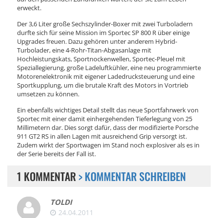
erweckt.
Der 3,6 Liter große Sechszylinder-Boxer mit zwei Turboladern
durfte sich für seine Mission im Sportec SP 800 R über einige
Upgrades freuen. Dazu gehören unter anderem Hybrid-
Turbolader, eine 4-Rohr-Titan-Abgasanlage mit
Hochleistungskats, Sportnockenwellen, Sportec-Pleuel mit
Speziallegierung, große Ladeluftkühler, eine neu programmierte
Motorenelektronik mit eigener Ladedrucksteuerung und eine
Sportkupplung, um die brutale Kraft des Motors in Vortrieb
umsetzen zu können.
Ein ebenfalls wichtiges Detail stellt das neue Sportfahrwerk von
Sportec mit einer damit einhergehenden Tieferlegung von 25
Millimetern dar. Dies sorgt dafür, dass der modifizierte Porsche
911 GT2 RS in allen Lagen mit ausreichend Grip versorgt ist.
Zudem wirkt der Sportwagen im Stand noch explosiver als es in
der Serie bereits der Fall ist.
1 KOMMENTAR
> KOMMENTAR SCHREIBEN
TOLDI
24.04.2011