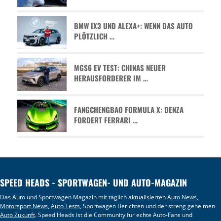
BMW IX3 UND ALEXA+: WENN DAS AUTO
PLÖTZLICH …
MGS6 EV TEST: CHINAS NEUER
HERAUSFORDERER IM …
FANGCHENGBAO FORMULA X: DENZA
FORDERT FERRARI …
SPEED HEADS - SPORTWAGEN- UND AUTO-MAGAZIN
Das Auto und Sportwagen Magazin mit täglich aktualisierten
Auto News
,
Motorsport News
,
Auto Tests
, Sportwagen Berichten und der streng geheimen
Auto Zukunft
. Speed Heads ist die Community für echte Auto-Fans und