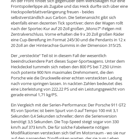
An der Front findet sich gegenüber dem Werkswagen nur eine
Frontspoilerlippe als Zugabe und das Heck durfte sich über eine
Heckspoilerblattverlängerung freuen - beides
selbstverständlich aus Carbon. Die Seitenansicht gibt sich
ebenfalls einen dezenten Tick sportiver; denn der Wagen rollt
nach der Sportec-Kur auf 20 Zoll großen „Mono7“-Felgen mit
Zentralverschluss. Vorne erhalten die 9 x 20 Zoll großen Räder
eine Cup-Bereifung im Format 245/30 und die Pendants in 12 x
20 Zoll an der Hinterachse Gummis in der Dimension 315/25.
Der „versteckte“ Teil ist in diesem Fall der wesentlich
beeindruckendere Part dieses Super-Sportwagens. Unter dem
Heckdeckel tummeln sich neben den 800 PS bei 7.250 U/min
noch potente 900 Nm maximales Drehmoment, die den
Porsche wie die Druckwelle einer echten versteckten Ladung
nach vorne springen lassen. In nackten Zahlen bedeutet dies
eine Literleistung von 222,22 PS und ein Leistungsgewicht von
gerade einmal 1,71 kg/PS.
Ein Vergleich mit der Serien-Performance: Der Porsche 911 GT2
RS von Sportec ist beim Spurt von 0 auf Tempo 100 mit 3,1
Sekunden 0,4 Sekunden schneller; denn die Serienversion
benötigt 3,5 Sekunden. Die Top-Speed steigt sogar von 330
km/h auf 373 km/h. Die für solche Fabelwerte nötigen
Modifikationen verstecken sich tief im Motorraum - wo sie nur
auf den passenden Zündfunken warten, der sie zum Leben