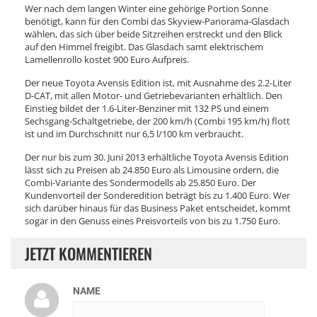
Wer nach dem langen Winter eine gehörige Portion Sonne
benötigt, kann für den Combi das Skyview-Panorama-Glasdach
wählen, das sich über beide Sitzreihen erstreckt und den Blick
auf den Himmel freigibt. Das Glasdach samt elektrischem
Lamellenrollo kostet 900 Euro Aufpreis.
Der neue Toyota Avensis Edition ist, mit Ausnahme des 2.2-Liter
D-CAT, mit allen Motor- und Getriebevarianten erhältlich. Den
Einstieg bildet der 1.6-Liter-Benziner mit 132 PS und einem
Sechsgang-Schaltgetriebe, der 200 km/h (Combi 195 km/h) flott
ist und im Durchschnitt nur 6,5 l/100 km verbraucht.
Der nur bis zum 30. Juni 2013 erhältliche Toyota Avensis Edition
lässt sich zu Preisen ab 24.850 Euro als Limousine ordern, die
Combi-Variante des Sondermodells ab 25.850 Euro. Der
Kundenvorteil der Sonderedition beträgt bis zu 1.400 Euro. Wer
sich darüber hinaus für das Business Paket entscheidet, kommt
sogar in den Genuss eines Preisvorteils von bis zu 1.750 Euro.
JETZT KOMMENTIEREN
NAME