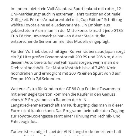
Im Innern bietet ein Voll-Alcantara-Sportlenkrad mit roter „12-
Uhr-Markierung“ auch in extremen Fahrsituationen optimale
Griffigkeit. Für die Armaturentafel mit „Cup Edition“-Schriftzug
wählte Toyota eine edle Ledervariante. Ein Emblem aus
gebürstetem Aluminium in der Mittelkonsole macht jede GT86
Cup Edition unverwechselbar - an dieser Stelle ist die
entsprechende Seriennummer des Modells eingeprägt.
Für den Vortrieb des schnittigen Kurvenräubers aus Japan sorgt
ein 2,0 Liter großer Boxermotor mit 200 PS und 205 Nm, die in
diesem Auto bereits für viel Fahrspaß sorgen, wenn man die
Drehzahl hochhält. Der Motor lässt sich bis auf 7.450 U/min
hochdrehen und ermöglicht mit 200 PS einen Spurt von 0 auf
Tempo 100 in 7,6 Sekunden.
Weiteres Extra für Kunden der GT 86 Cup Edition: Zusammen
mit einer Begleitperson kommen die Käufer in den Genuss
eines VIP-Programms im Rahmen der VLN-
Langstreckenmeisterschaft am Nürburgring, das man in dieser
Form nicht kaufen kann. Das Programm beinhaltet den Zugang
zur Toyota-Boxengasse samt einer Führung mit Technik- und
Fahrzeuginfos.
Zudem ist es möglich, bei der VLN-Langstreckenmeisterschaft