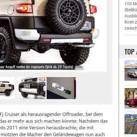
100 Me
Steilk
Ausbli
ihren 
zwisch
TOP 
uer Auspuff runden die imposante Optik ab. (© Toyota)
a FJ Cruiser als herausragender Offroader, bei dem
, das er mehr aus sich machen könnte. Nachdem das
ts 2011 eine Version herausbrachte, die mit
, motzten die Macher den Geländewagen nun auch