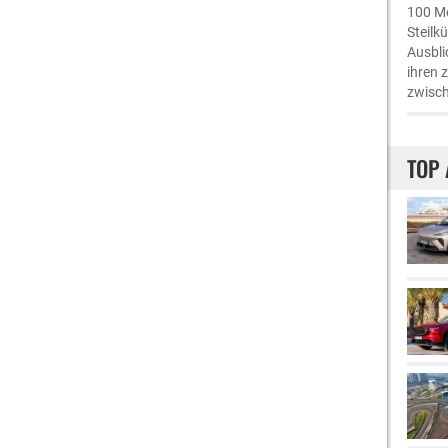
100 Me
Steilk
Ausbli
ihren 
zwisch
TOP 