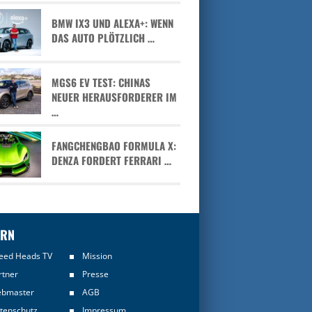
BMW IX3 UND ALEXA+: WENN
DAS AUTO PLÖTZLICH …
MGS6 EV TEST: CHINAS
NEUER HERAUSFORDERER IM
…
FANGCHENGBAO FORMULA X:
DENZA FORDERT FERRARI …
ERN
eed Heads TV
Mission
rtner
Presse
bmaster
AGB
tenschutz
Impressum