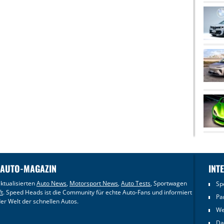
 AUTO-MAGAZIN
INT
ktualisierten
Auto News
,
Motorsport News
,
Auto Tests
, Sportwagen
Sp
ft
. Speed Heads ist die Community für echte Auto-Fans und informiert
Pa
er Welt der schnellen Autos.
We
Da