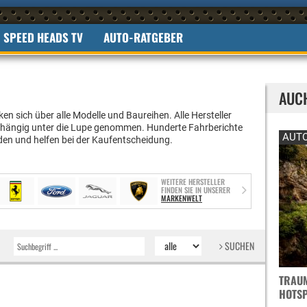
SPEED HEADS TV
AUTO-RATGEBER
AUC
n sich über alle Modelle und Baureihen. Alle Hersteller
hängig unter die Lupe genommen. Hunderte Fahrberichte
AUTO
den und helfen bei der Kaufentscheidung.
WEITERE HERSTELLER
FINDEN SIE IN UNSERER
MARKENWELT
SUCHEN
TRAUM
OTSPO