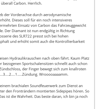
überall Carbon. Herrlich.
rieb der Vorderachse durch aerodynamische
öht. Dieses soll für ein noch intensiveres
ermehrten Einsatz von Carbon das Fahrzeuggewicht
 Der Diamant ist nun endgültig in Richtung
rosserie des SLR722 presst sich bei hohen
phalt und erhöht somit auch die Kontrollierbarkeit
 leisen Hydraulikrauschen nach oben fährt. Kaum Platz
r bezogenen Sportschalensitzen schnellt auch schon
 Zündschloss, der Finger bewegt sich zum knallroten
fen…3….2….1…..Zündung. Wrooooaaaamm.
t einem brachialen Soundfeuerwerk zum Dienst an
inter den Fronträndern montierten Sidepipes hören. So
as ist die Wahrheit. Das beste daran, ich bin ja noch