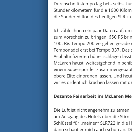
Durchschnittstempo lag bei - selbst fü
Stundenkilometern für die 1600 Kilomet
die Sonderedition des heutigen SLR zu
Ich zähle Ihnen ein paar Daten auf, u
zum Vorschein zu bringen. 650 PS bri
100. Bis Tempo 200 vergehen gerade m
Temponadel erst bei Tempo 337. Das s
Asphaltinfizierten höher schlagen läss
McLaren haust, weitestgehend in peni
einem Supersportler zusammengebaut.
obere Elite einordnen lassen. Und heu
wir es ordentlich krachen lassen mit de
Dezente Feinarbeit im McLaren Me
Die Luft ist nicht angenehm zu atmen, 
am Ausgang des Hotels über die Stirn.
Schlüssel für „meinen“ SLR722 in die 
dann schaut er mich auch schon an. Di