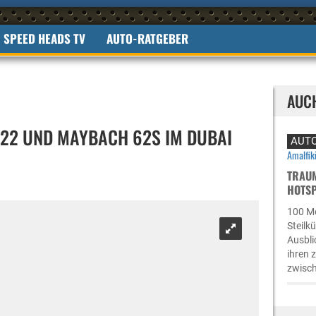
SPEED HEADS TV
AUTO-RATGEBER
AUC
22 UND MAYBACH 62S IM DUBAI
AUTO
TRAUM
OTSPO
100 Me
Steilk
Ausbli
ihren 
zwisch