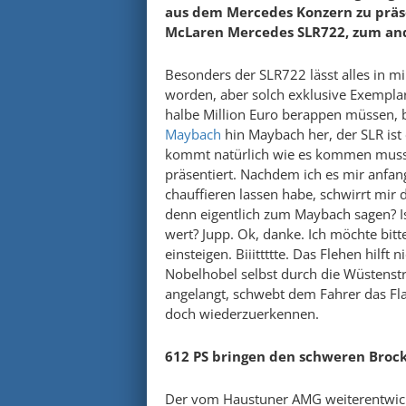
aus dem Mercedes Konzern zu präse
McLaren Mercedes SLR722, zum an
Besonders der SLR722 lässt alles in mi
worden, aber solch exklusive Exemplar
halbe Million Euro berappen müssen, 
Maybach
hin Maybach her, der SLR ist 
kommt natürlich wie es kommen muss.
präsentiert. Nachdem ich es mir anfa
chauffieren lassen habe, schwirrt mir
denn eigentlich zum Maybach sagen? Ist 
wert? Jupp. Ok, danke. Ich möchte bit
einsteigen. Biiittttte. Das Flehen hilft
Nobelhobel selbst durch die Wüstens
angelangt, schwebt dem Fahrer das Fla
doch wiederzuerkennen.
612 PS bringen den schweren Broc
Der vom Haustuner AMG weiterentwicke