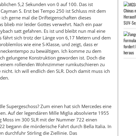
blichen 5,2 Sekunden von 0 auf 100. Das ist
Cayman S. Erst bei Tempo 250 ist Schluss mit dem
ch gerne mal die Drifteigenschaften dieses
 blieb mir leider Gottes verwehrt. Nach ein paar
bach satt gefahren. Es ist und bleibt nun mal eine
 fährt sich trotz der Länge von 6,17 Metern und dem
blemlos wie eine S-Klasse, und zeigt, dass er
Schneckentempo zu bewältigen. Ich komme zu dem
lich gelungene Konstruktion geworden ist. Doch die
n einem rollenden Wohnzimmer rumkutschieren zu
e nicht. Ich will endlich den SLR. Doch damit muss ich
lden.
dle Supergeschoss? Zum einen hat sich Mercedes eine
en. Auf der legendären Mille Miglia absolvierte 1955
ling Moss im 300 SLR mit der Nummer 722 einen
 begann die mörderische Fahrt durch Bella Italia. In
durchfuhr Stirling die Ziellinie. Das