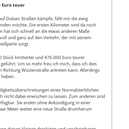
0 Euro teuer
f Dubais Straßen kämpfe, fällt mir die ewig
enden möchte. Die ersten Kilometer sind da noch
n hat sich schnell an die etwas anderen Maße
voll und ganz auf den Verkehr, der mit seinem
eißperle sorgt.
50 Stück limitierter und 476.000 Euro teurer
führt. Um so mehr freu ich mich, dass ich dies
 Richtung Wüstenstraße antreten kann. Allerdings
u haben.
igkeitsüberschreitungen eines Normalsterblichen
sich nicht dabei erwischen zu lassen. Zum anderen sind
rfügbar. Sie enden ohne Ankündigung in einer
paar Meter weiter eine neue Straße drumherum
 von diesen kleinen dreckigen und unscheinbaren