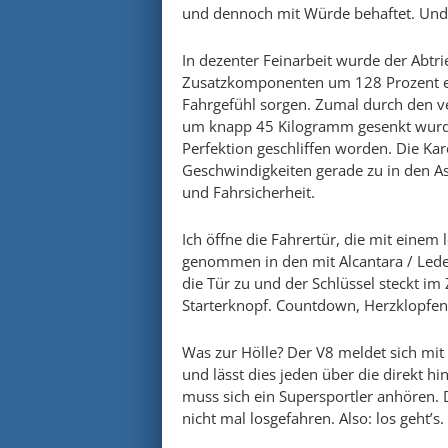
und dennoch mit Würde behaftet. Und 
In dezenter Feinarbeit wurde der Abt
Zusatzkomponenten um 128 Prozent erh
Fahrgefühl sorgen. Zumal durch den v
um knapp 45 Kilogramm gesenkt wurde.
Perfektion geschliffen worden. Die Ka
Geschwindigkeiten gerade zu in den As
und Fahrsicherheit.
Ich öffne die Fahrertür, die mit einem
genommen in den mit Alcantara / Lede
die Tür zu und der Schlüssel steckt im
Starterknopf. Countdown, Herzklop
Was zur Hölle? Der V8 meldet sich mi
und lässt dies jeden über die direkt h
muss sich ein Supersportler anhören. D
nicht mal losgefahren. Also: los geht’s.