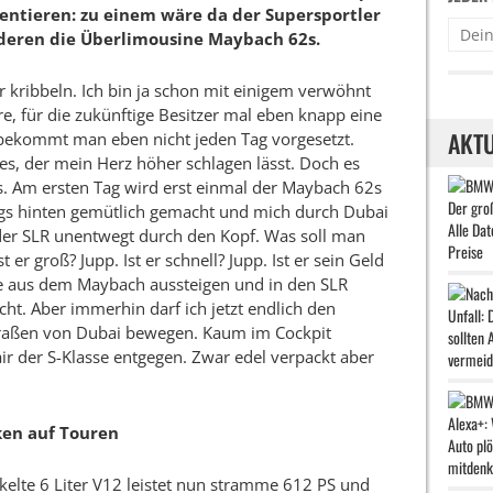
ntieren: zu einem wäre da der Supersportler
deren die Überlimousine Maybach 62s.
r kribbeln. Ich bin ja schon mit einigem verwöhnt
e, für die zukünftige Besitzer mal eben knapp eine
AKTU
bekommt man eben nicht jeden Tag vorgesetzt.
es, der mein Herz höher schlagen lässt. Doch es
 Am ersten Tag wird erst einmal der Maybach 62s
ngs hinten gemütlich gemacht und mich durch Dubai
 der SLR unentwegt durch den Kopf. Was soll man
er groß? Jupp. Ist er schnell? Jupp. Ist er sein Geld
te aus dem Maybach aussteigen und in den SLR
 nicht. Aber immerhin darf ich jetzt endlich den
traßen von Dubai bewegen. Kaum im Cockpit
ir der S-Klasse entgegen. Zwar edel verpackt aber
ken auf Touren
lte 6 Liter V12 leistet nun stramme 612 PS und