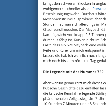
bringt den schweren Brocken in unglau
wohlgemerkt schneller als ein
Porsche
Beschleunigungswahn. Durchaus hätte i
Riesenmonstrums ausprobiert, aber das
Stunden hat man sich allerdings im May
Chauffeurslimousine. Der Maybach 62s
Kampfgewicht von knapp 2,8 Tonnen pro
durchaus fähig ist, Kurven nicht im 
Fazit, dass ein 62s Maybach eine wirk
Reife und Ruhe, um mich entspannt i
lassen, die hab ich wahrlich noch lang
mich noch bis zum nächsten Tag gedu
Die Legende mit der Nummer 722
Aber warum genau reizt mich dieses e
hübsche Geschichte dazu einfallen lass
die britische Rennfahrerlegende Stir
phänomenalen Vollgassieg. Um 7 Uhr 22
10 Stunden 7 Minuten und 48 Sekunden 