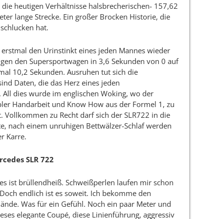
r die heutigen Verhältnisse halsbrecherischen- 157,62
er lange Strecke. Ein großer Brocken Historie, die
 schlucken hat.
m erstmal den Urinstinkt eines jeden Mannes wieder
ngen den Supersportwagen in 3,6 Sekunden von 0 auf
al 10,2 Sekunden. Ausruhen tut sich die
ind Daten, die das Herz eines jeden
t. All dies wurde im englischen Woking, wo der
bler Handarbeit und Know How aus der Formel 1, zu
 Vollkommen zu Recht darf sich der SLR722 in die
te, nach einem unruhigen Bettwälzer-Schlaf werden
r Karre.
rcedes SLR 722
es ist brüllendheiß. Schweißperlen laufen mir schon
 Doch endlich ist es soweit. Ich bekomme den
Hände. Was für ein Gefühl. Noch ein paar Meter und
eses elegante Coupé, diese Linienführung, aggressiv