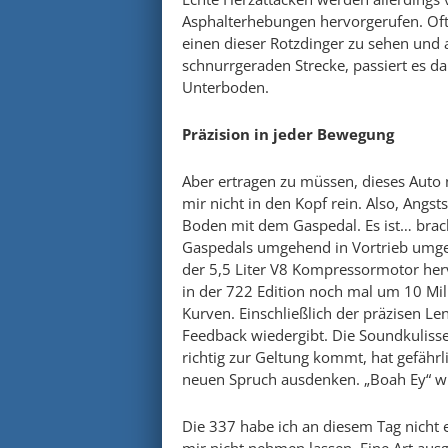
Asphalterhebungen hervorgerufen. Oft 
einen dieser Rotzdinger zu sehen und a
schnurrgeraden Strecke, passiert es dan
Unterboden.
Präzision in jeder Bewegung
Aber ertragen zu müssen, dieses Auto n
mir nicht in den Kopf rein. Also, Angs
Boden mit dem Gaspedal. Es ist… brach
Gaspedals umgehend in Vortrieb umge
der 5,5 Liter V8 Kompressormotor herv
in der 722 Edition noch mal um 10 Mill
Kurven. Einschließlich der präzisen Le
Feedback wiedergibt. Die Soundkulisse
richtig zur Geltung kommt, hat gefährl
neuen Spruch ausdenken. „Boah Ey“ wird
Die 337 habe ich an diesem Tag nicht 