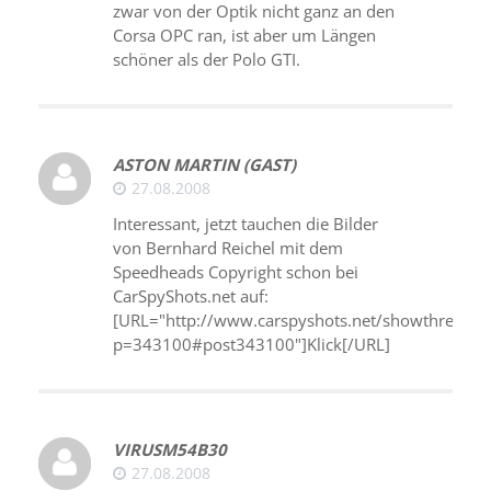
zwar von der Optik nicht ganz an den
Corsa OPC ran, ist aber um Längen
schöner als der Polo GTI.
ASTON MARTIN (GAST)
27.08.2008
Interessant, jetzt tauchen die Bilder
von Bernhard Reichel mit dem
Speedheads Copyright schon bei
CarSpyShots.net auf:
[URL="http://www.carspyshots.net/showthread.p
p=343100#post343100"]Klick[/URL]
VIRUSM54B30
27.08.2008