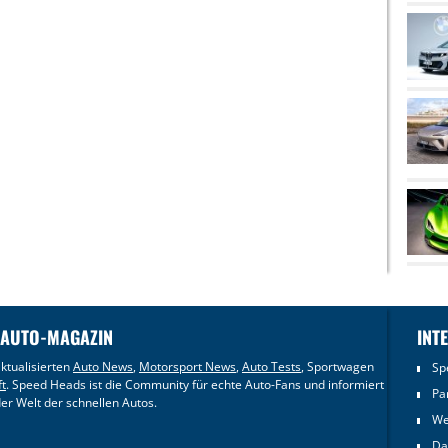
 AUTO-MAGAZIN
INT
ktualisierten
Auto News
,
Motorsport News
,
Auto Tests
, Sportwagen
Sp
ft
. Speed Heads ist die Community für echte Auto-Fans und informiert
Pa
er Welt der schnellen Autos.
We
Da