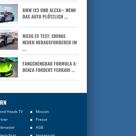
BMW IX3 UND ALEXA+: WENN
DAS AUTO PLÖTZLICH …
MGS6 EV TEST: CHINAS
NEUER HERAUSFORDERER IM
…
FANGCHENGBAO FORMULA X:
DENZA FORDERT FERRARI …
ERN
eed Heads TV
Mission
rtner
Presse
bmaster
AGB
tenschutz
Impressum