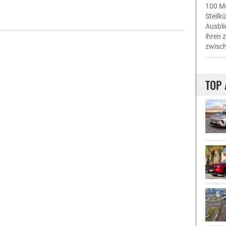
100 Me
Steilk
Ausbli
ihren 
zwisch
TOP 