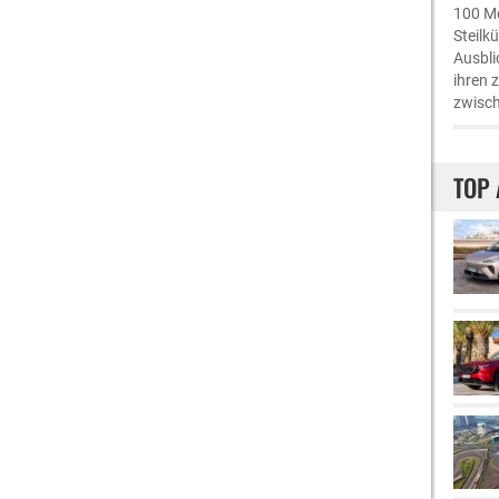
100 Me
Steilk
Ausbli
ihren 
zwisch
TOP 