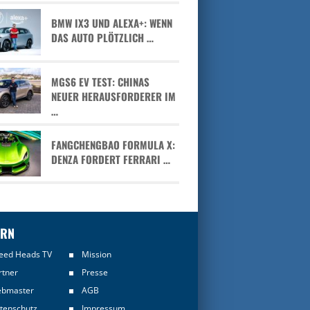
BMW IX3 UND ALEXA+: WENN
DAS AUTO PLÖTZLICH …
MGS6 EV TEST: CHINAS
NEUER HERAUSFORDERER IM
…
FANGCHENGBAO FORMULA X:
DENZA FORDERT FERRARI …
ERN
eed Heads TV
Mission
rtner
Presse
bmaster
AGB
tenschutz
Impressum