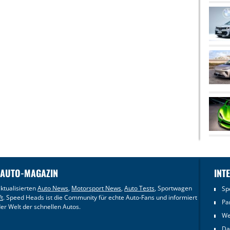
 AUTO-MAGAZIN
INT
ktualisierten
Auto News
,
Motorsport News
,
Auto Tests
, Sportwagen
Sp
ft
. Speed Heads ist die Community für echte Auto-Fans und informiert
Pa
er Welt der schnellen Autos.
We
Da