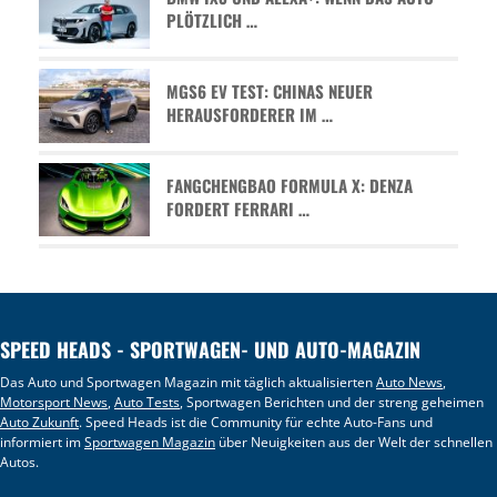
PLÖTZLICH …
MGS6 EV TEST: CHINAS NEUER
HERAUSFORDERER IM …
FANGCHENGBAO FORMULA X: DENZA
FORDERT FERRARI …
SPEED HEADS - SPORTWAGEN- UND AUTO-MAGAZIN
Das Auto und Sportwagen Magazin mit täglich aktualisierten
Auto News
,
Motorsport News
,
Auto Tests
, Sportwagen Berichten und der streng geheimen
Auto Zukunft
. Speed Heads ist die Community für echte Auto-Fans und
informiert im
Sportwagen Magazin
über Neuigkeiten aus der Welt der schnellen
Autos.