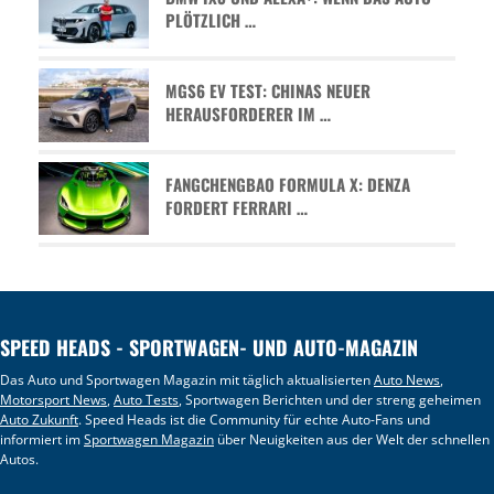
PLÖTZLICH …
MGS6 EV TEST: CHINAS NEUER
HERAUSFORDERER IM …
FANGCHENGBAO FORMULA X: DENZA
FORDERT FERRARI …
SPEED HEADS - SPORTWAGEN- UND AUTO-MAGAZIN
Das Auto und Sportwagen Magazin mit täglich aktualisierten
Auto News
,
Motorsport News
,
Auto Tests
, Sportwagen Berichten und der streng geheimen
Auto Zukunft
. Speed Heads ist die Community für echte Auto-Fans und
informiert im
Sportwagen Magazin
über Neuigkeiten aus der Welt der schnellen
Autos.