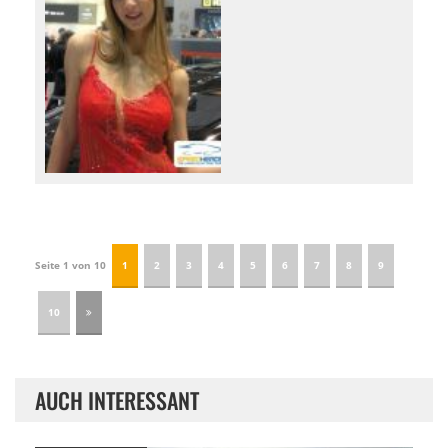
Seite 1 von 10
1
2
3
4
5
6
7
8
9
10
AUCH INTERESSANT