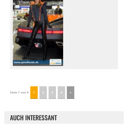
Seite 1 von 4
1
2
3
4
AUCH INTERESSANT