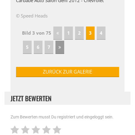
Carbabe Auto Salon Genf 2012 - Chevrolet
© Speed Heads
Bild 3 von 75
1
2
3
4
5
6
7
ZURÜCK ZUR GALERIE
JETZT BEWERTEN
Zum Bewerten musst Du registriert und eingeloggt sein.