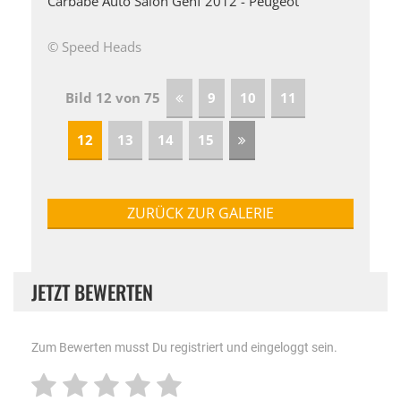
Carbabe Auto Salon Genf 2012 - Peugeot
© Speed Heads
Bild 12 von 75
9
10
11
12
13
14
15
ZURÜCK ZUR GALERIE
JETZT BEWERTEN
Zum Bewerten musst Du registriert und eingeloggt sein.