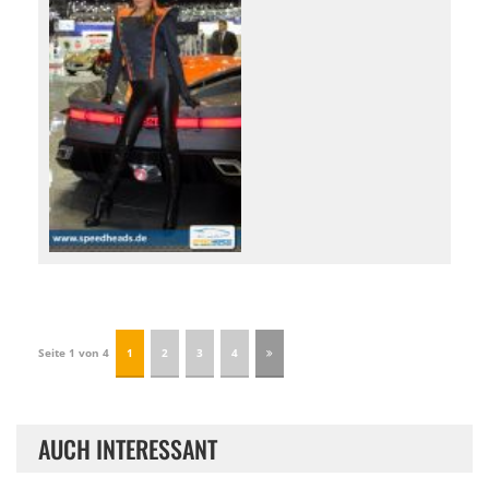
Seite 1 von 4
1
2
3
4
AUCH INTERESSANT