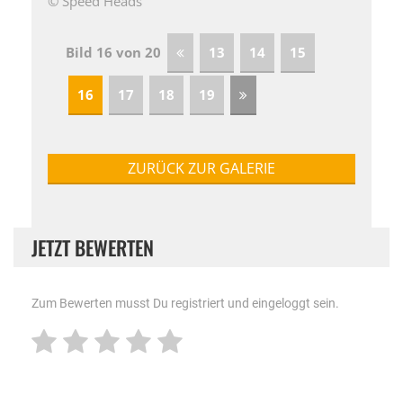
© Speed Heads
Bild 16 von 20
13
14
15
16
17
18
19
ZURÜCK ZUR GALERIE
JETZT BEWERTEN
Zum Bewerten musst Du registriert und eingeloggt sein.