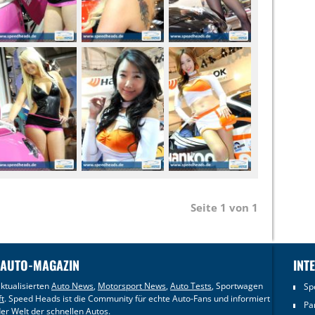
Seite 1 von 1
 AUTO-MAGAZIN
INT
ktualisierten
Auto News
,
Motorsport News
,
Auto Tests
, Sportwagen
Sp
ft
. Speed Heads ist die Community für echte Auto-Fans und informiert
Pa
er Welt der schnellen Autos.