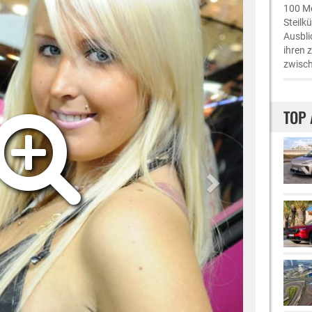
100 Me
Steilk
Ausbli
ihren 
zwisch
TOP 