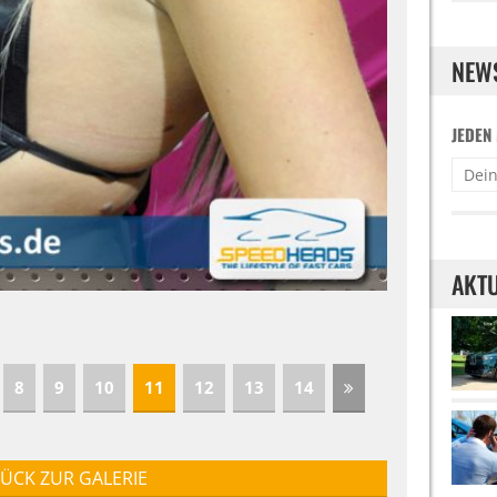
NEW
JEDEN
AKTU
8
9
10
11
12
13
14
ÜCK ZUR GALERIE