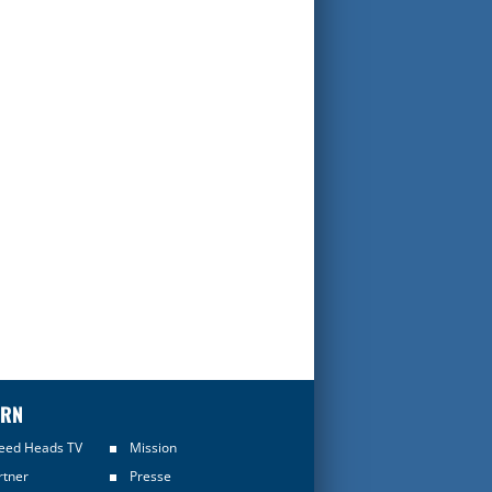
ERN
eed Heads TV
Mission
rtner
Presse