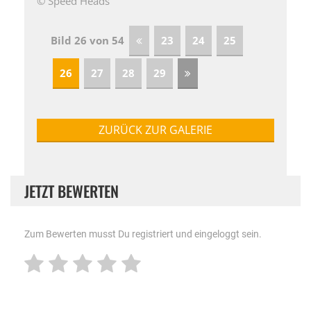
© Speed Heads
Bild 26 von 54
23
24
25
26
27
28
29
ZURÜCK ZUR GALERIE
JETZT BEWERTEN
Zum Bewerten musst Du registriert und eingeloggt sein.