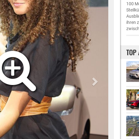
100 Me
Steilk
Ausbli
ihren 
zwisch
TOP 