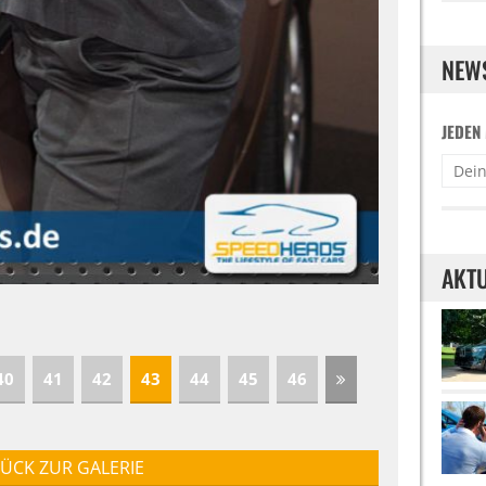
NEW
JEDEN
AKTU
40
41
42
43
44
45
46
ÜCK ZUR GALERIE