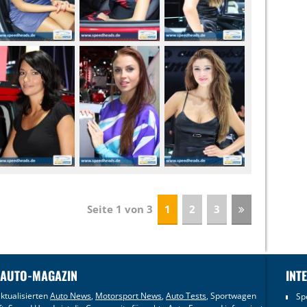
Seite 1 von 3
1
2
3
 AUTO-MAGAZIN
INT
ktualisierten
Auto News
,
Motorsport News
,
Auto Tests
, Sportwagen
Sp