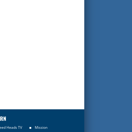
ERN
eed Heads TV
Mission