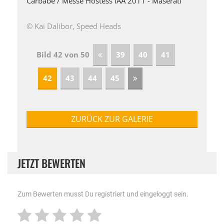
Carbabe / Messe Hostess IAA 2011 - Maserati
© Kai Dalibor, Speed Heads
Bild 42 von 50
39
40
41
42
43
44
45
ZURÜCK ZUR GALERIE
JETZT BEWERTEN
Zum Bewerten musst Du registriert und eingeloggt sein.