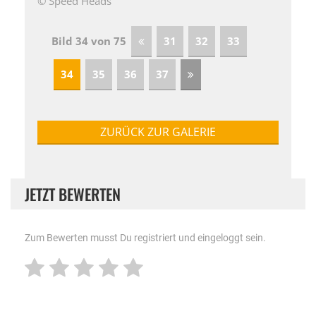
© Speed Heads
Bild 34 von 75
31
32
33
34
35
36
37
ZURÜCK ZUR GALERIE
JETZT BEWERTEN
Zum Bewerten musst Du registriert und eingeloggt sein.