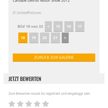
Carbabe Detroit Motor Show 2012
© UnitedPictures
Bild 18 von 32
15
16
17
18
19
20
21
ZURÜCK ZUR GALERIE
JETZT BEWERTEN
Zum Bewerten musst Du registriert und eingeloggt sein.