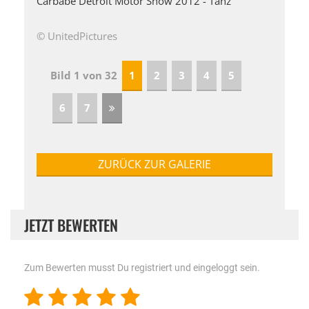
Carbabe Detroit Motor Show 2012 - Tanz
© UnitedPictures
Bild 1 von 32
1
2
3
4
5
6
7
ZURÜCK ZUR GALERIE
JETZT BEWERTEN
Zum Bewerten musst Du registriert und eingeloggt sein.