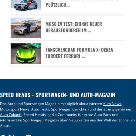
PLÖTZLICH …
MGS6 EV TEST: CHINAS NEUER
HERAUSFORDERER IM …
FANGCHENGBAO FORMULA X: DENZA
FORDERT FERRARI …
SPEED HEADS - SPORTWAGEN- UND AUTO-MAGAZIN
Das Auto und Sportwagen Magazin mit täglich aktualisierten
Auto News
,
Motorsport News
,
Auto Tests
, Sportwagen Berichten und der streng geheimen
Auto Zukunft
. Speed Heads ist die Community für echte Auto-Fans und
informiert im
Sportwagen Magazin
über Neuigkeiten aus der Welt der schnellen
Autos.