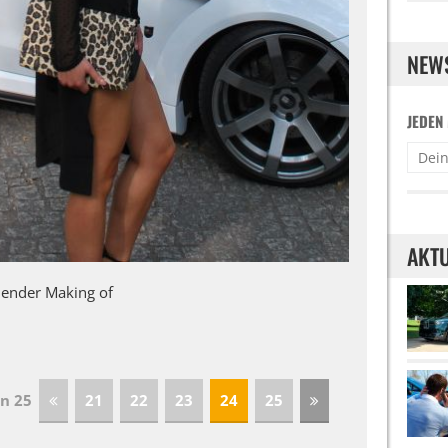
NEW
JEDEN
AKTU
lender Making of
on 25
21
22
23
24
25