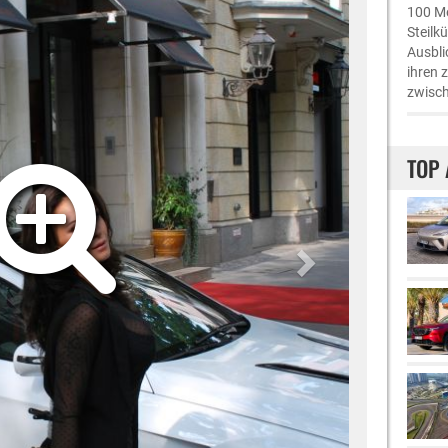
100 Me
Steilk
Ausbli
ihren 
zwisch
TOP 