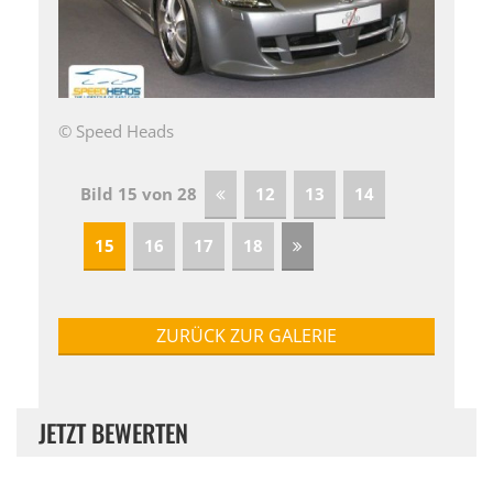
© Speed Heads
Bild 15 von 28
12
13
14
15
16
17
18
ZURÜCK ZUR GALERIE
JETZT BEWERTEN