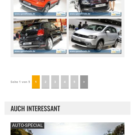
Seite 1 von 5
1
2
3
4
5
AUCH INTERESSANT
AUTO-SPECIAL