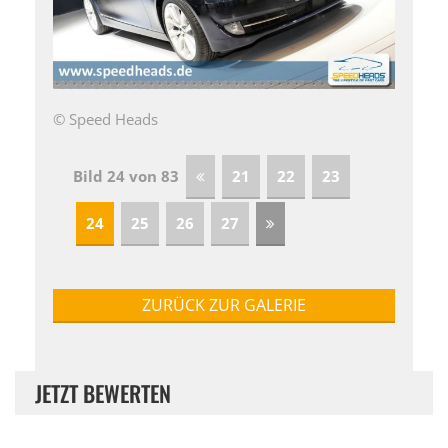
© Speed Heads
Bild 24 von 83
21
22
23
24
25
26
27
ZURÜCK ZUR GALERIE
JETZT BEWERTEN