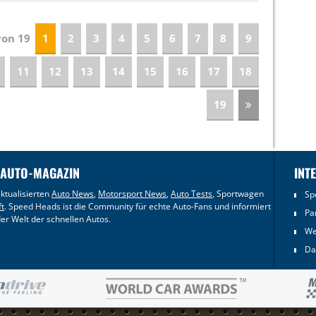
 von 19
1
2
3
4
5
6
7
8
9
11
12
13
14
15
16
17
18
19
 AUTO-MAGAZIN
INT
ktualisierten
Auto News
,
Motorsport News
,
Auto Tests
, Sportwagen
Sp
ft
. Speed Heads ist die Community für echte Auto-Fans und informiert
Pa
er Welt der schnellen Autos.
We
Da