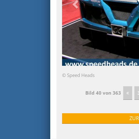
© Speed Heads
Bild 40 von 363
ZUR