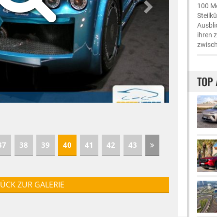
100 Me
Steilk
Ausbli
ihren 
zwisch
TOP 
37
38
39
40
41
42
43
ÜCK ZUR GALERIE