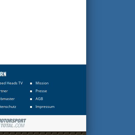
ERN
eed Heads TV
Mission
rtner
Presse
bmaster
AGB
tenschutz
Impressum