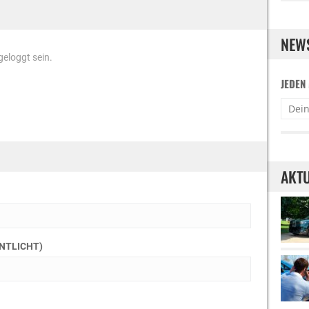
NEW
eloggt sein.
JEDEN
AKTU
ENTLICHT)