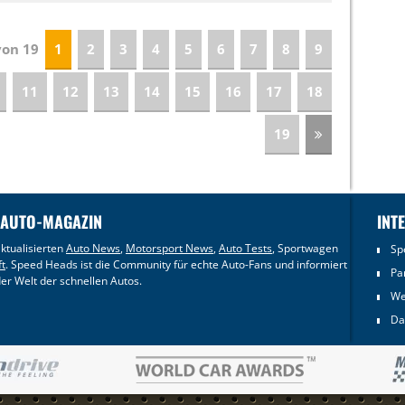
 von 19
1
2
3
4
5
6
7
8
9
11
12
13
14
15
16
17
18
19
 AUTO-MAGAZIN
INT
ktualisierten
Auto News
,
Motorsport News
,
Auto Tests
, Sportwagen
Sp
ft
. Speed Heads ist die Community für echte Auto-Fans und informiert
Pa
er Welt der schnellen Autos.
We
Da