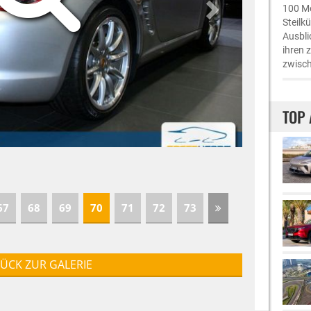
100 Me
Steilk
Ausbli
ihren 
zwisch
TOP 
67
68
69
70
71
72
73
ÜCK ZUR GALERIE