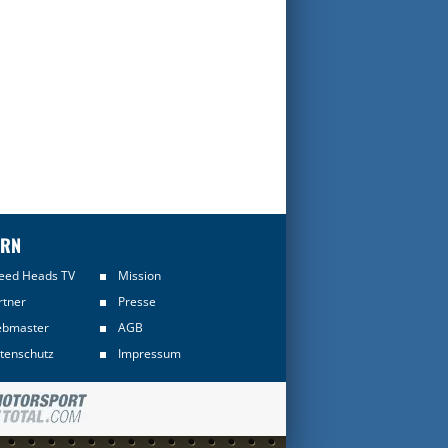
ERN
eed Heads TV
Mission
rtner
Presse
bmaster
AGB
tenschutz
Impressum