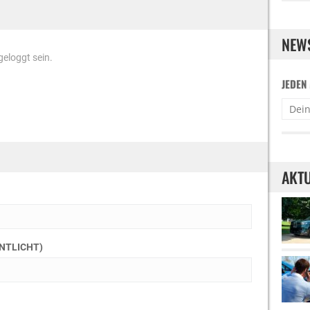
NEW
eloggt sein.
JEDEN
AKTU
ENTLICHT)