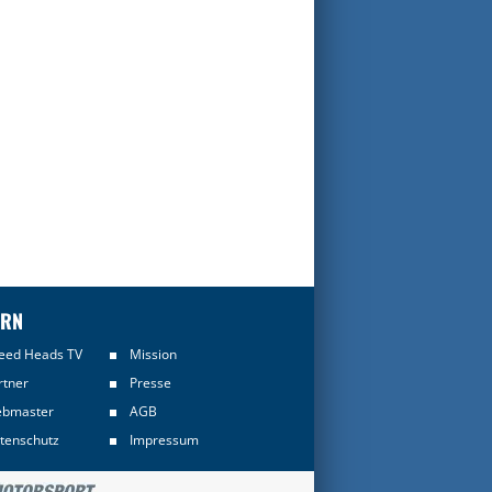
ERN
eed Heads TV
Mission
rtner
Presse
bmaster
AGB
tenschutz
Impressum