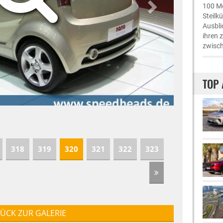
100 Me
Steilk
Ausbli
ihren 
zwisch
TOP 
318
319
320
321
322
323
ÜCK ZUR GALERIE