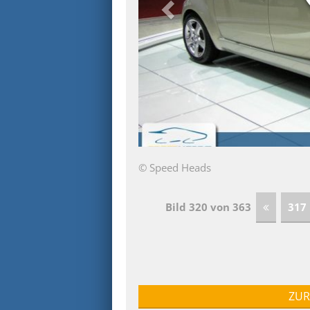
© Speed Heads
Bild 320 von 363
317
ZUR