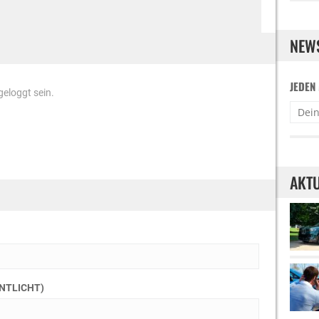
NEW
JEDEN
eloggt sein.
AKTU
ENTLICHT)