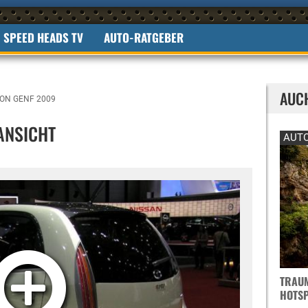
SPEED HEADS TV
AUTO-RATGEBER
AUC
ON GENF 2009
ANSICHT
AUTO
TRAUM
OTSPO