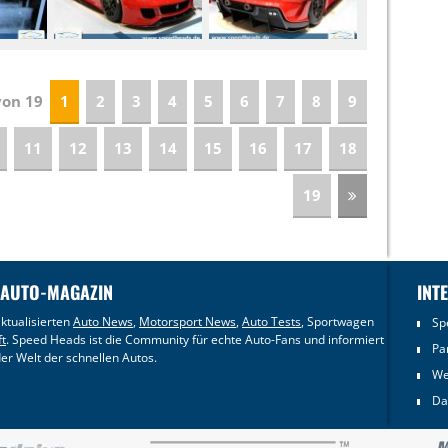
 von 19
1
2
3
4
5
6
7
8
9
11
12
13
14
15
16
17
18
19
 AUTO-MAGAZIN
INT
ktualisierten
Auto News
,
Motorsport News
,
Auto Tests
, Sportwagen
Sp
ft
. Speed Heads ist die Community für echte Auto-Fans und informiert
Pa
er Welt der schnellen Autos.
We
Da