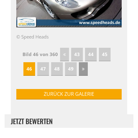
© Speed Heads
Bild 46 von 360
43
44
45
46
47
48
49
ZURÜCK ZUR GALERIE
JETZT BEWERTEN