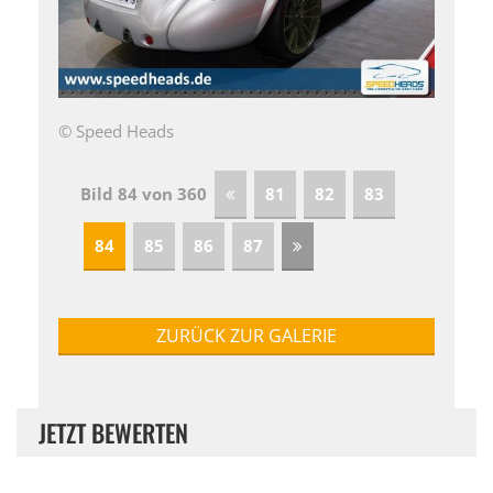
© Speed Heads
Bild 84 von 360
81
82
83
84
85
86
87
ZURÜCK ZUR GALERIE
JETZT BEWERTEN