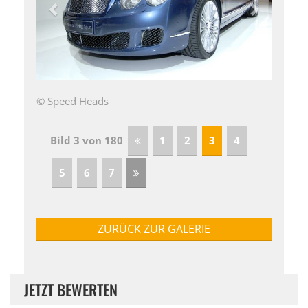
© Speed Heads
Bild 3 von 180
1
2
3
4
5
6
7
ZURÜCK ZUR GALERIE
JETZT BEWERTEN