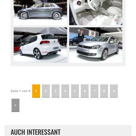
Seite 1 von 9
1
2
3
4
5
6
7
8
9
AUCH INTERESSANT