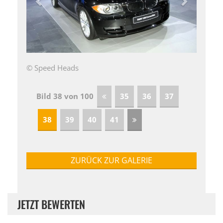
© Speed Heads
Bild 38 von 100
35
36
37
38
39
40
41
ZURÜCK ZUR GALERIE
JETZT BEWERTEN