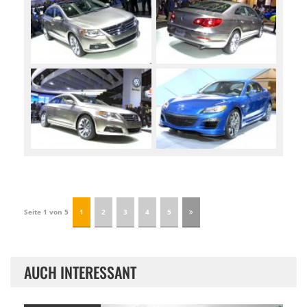
Seite 1 von 5
1
2
3
4
5
AUCH INTERESSANT