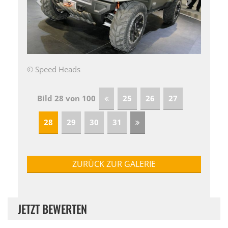
© Speed Heads
Bild 28 von 100
25
26
27
28
29
30
31
ZURÜCK ZUR GALERIE
JETZT BEWERTEN