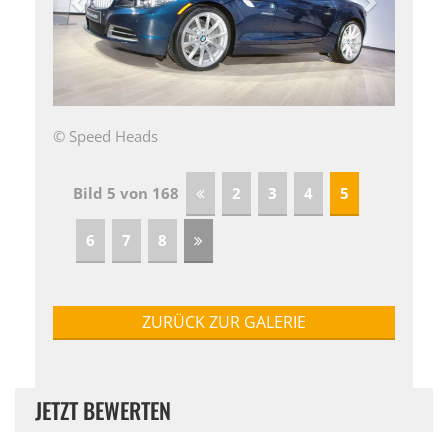
© Speed Heads
Bild 5 von 168
2
3
4
5
6
7
8
ZURÜCK ZUR GALERIE
JETZT BEWERTEN