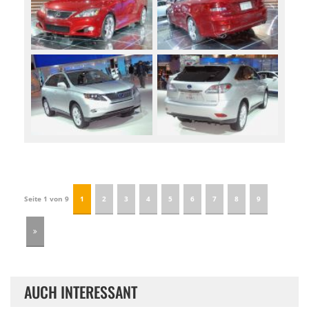
Seite 1 von 9
1
2
3
4
5
6
7
8
9
AUCH INTERESSANT