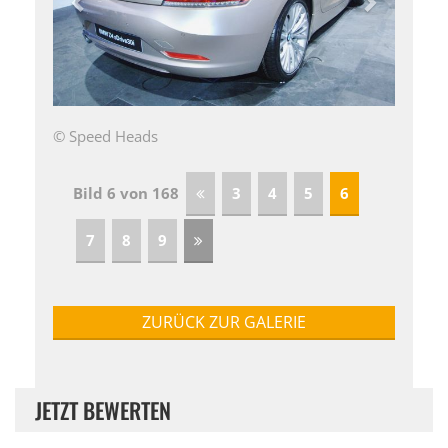
© Speed Heads
Bild 6 von 168
3
4
5
6
7
8
9
ZURÜCK ZUR GALERIE
JETZT BEWERTEN