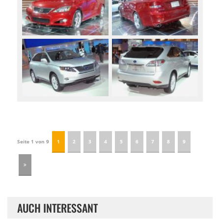
Seite 1 von 9
1
2
3
4
5
6
7
8
9
AUCH INTERESSANT