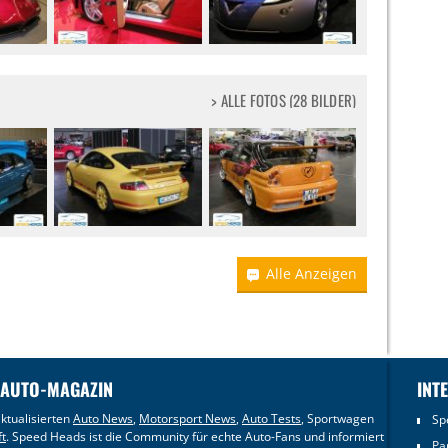
> ALLE FOTOS (28 BILDER)
Alle Anzeigen
 AUTO-MAGAZIN
INT
ktualisierten
Auto News
,
Motorsport News
,
Auto Tests
, Sportwagen
Sp
ft
. Speed Heads ist die Community für echte Auto-Fans und informiert
Pa