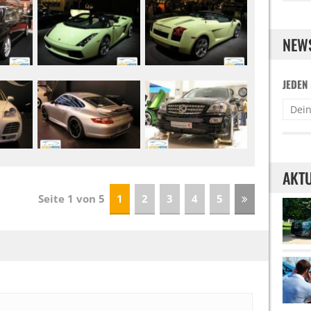
NEW
JEDEN
AKTU
Seite 1 von 5
1
2
3
4
5