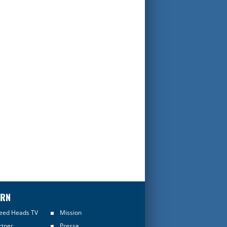
ERN
eed Heads TV
Mission
rtner
Presse