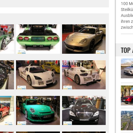
100 Me
Steilk
Ausbli
ihren 
zwisch
TOP 