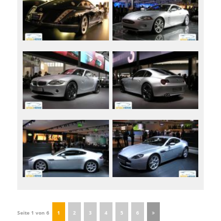
Seite 1 von 6
1
2
3
4
5
6