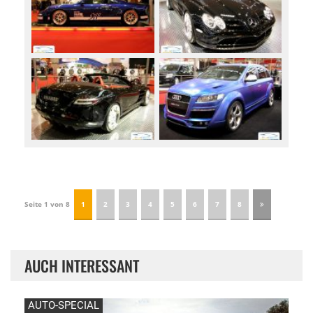
Seite 1 von 8
1
2
3
4
5
6
7
8
AUCH INTERESSANT
AUTO-SPECIAL