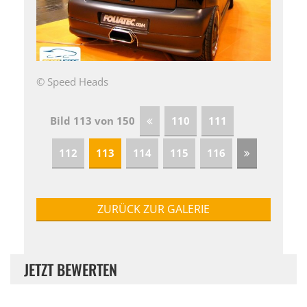
© Speed Heads
Bild 113 von 150
110
111
112
113
114
115
116
ZURÜCK ZUR GALERIE
JETZT BEWERTEN