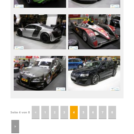
Seite 4 von 8
1
2
3
4
5
6
7
8