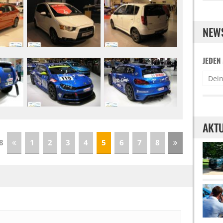
NEW
JEDEN
AKTU
 8
1
2
3
4
5
6
7
8