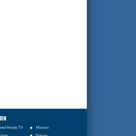
ERN
eed Heads TV
Mission
rtner
Presse