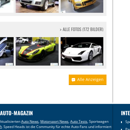
> ALLE FOTOS (172 BILDER)
Alle Anzeigen
 AUTO-MAGAZIN
INT
ktualisierten
Auto News
,
Motorsport News
,
Auto Tests
, Sportwagen
Sp
ft
. Speed Heads ist die Community für echte Auto-Fans und informiert
Pa