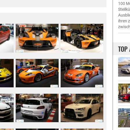
100 Me
Steilk
Ausbli
ihren 
zwisch
TOP 