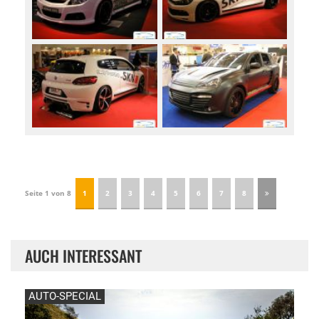
Seite 1 von 8
1
2
3
4
5
6
7
8
AUCH INTERESSANT
AUTO-SPECIAL