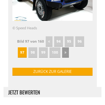
© Speed Heads
Bild 97 von 160
94
95
96
97
98
99
100
ZURÜCK ZUR GALERIE
JETZT BEWERTEN