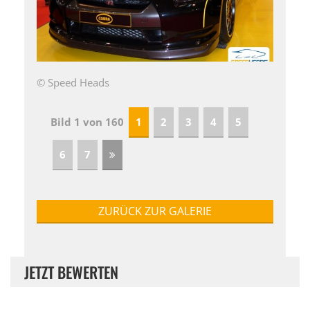
© Speed Heads
Bild 1 von 160
1
2
3
4
5
6
7
ZURÜCK ZUR GALERIE
JETZT BEWERTEN