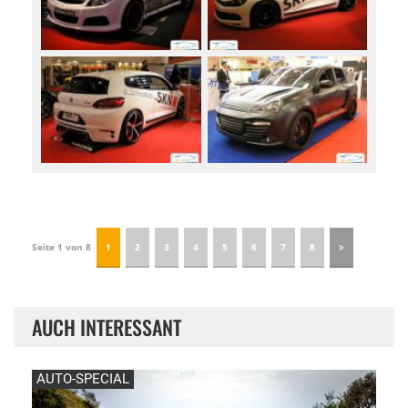
Seite 1 von 8
1
2
3
4
5
6
7
8
AUCH INTERESSANT
AUTO-SPECIAL