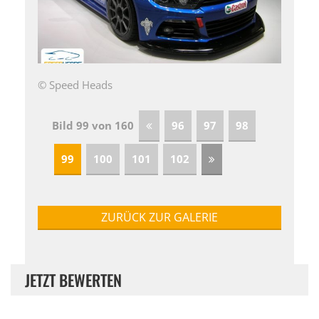
© Speed Heads
Bild 99 von 160
96
97
98
99
100
101
102
ZURÜCK ZUR GALERIE
JETZT BEWERTEN