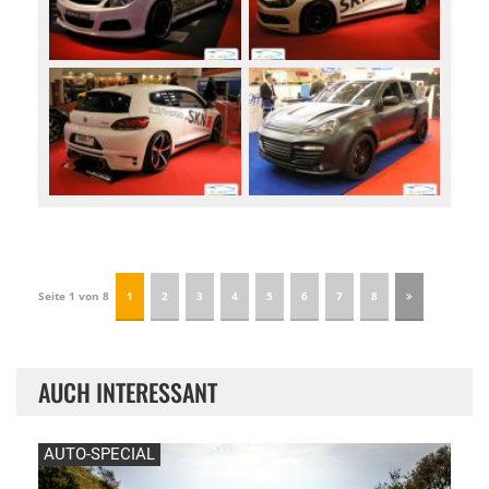
Seite 1 von 8
1
2
3
4
5
6
7
8
AUCH INTERESSANT
AUTO-SPECIAL