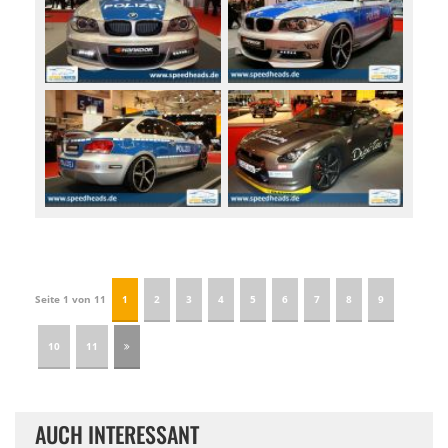
Seite 1 von 11
1
2
3
4
5
6
7
8
9
10
11
AUCH INTERESSANT