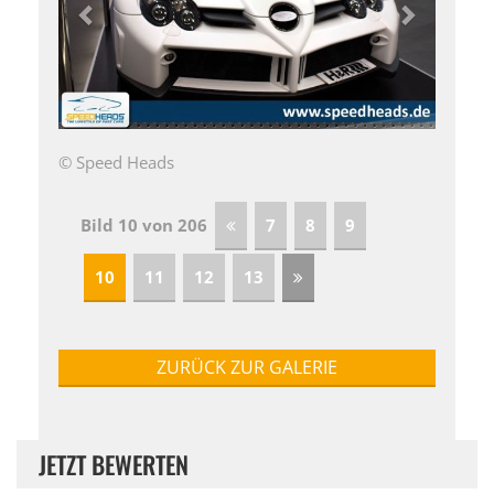
© Speed Heads
Bild 10 von 206
7
8
9
10
11
12
13
ZURÜCK ZUR GALERIE
JETZT BEWERTEN