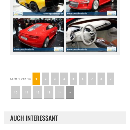
Seite 1 von 14
1
2
3
4
5
6
7
8
9
10
11
12
13
14
AUCH INTERESSANT