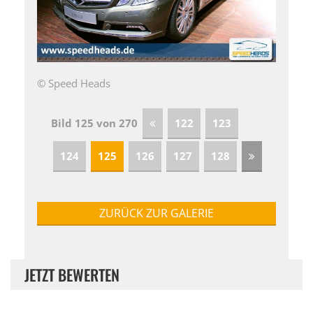
© Speed Heads
Bild 125 von 270
122
123
124
125
126
127
128
ZURÜCK ZUR GALERIE
JETZT BEWERTEN